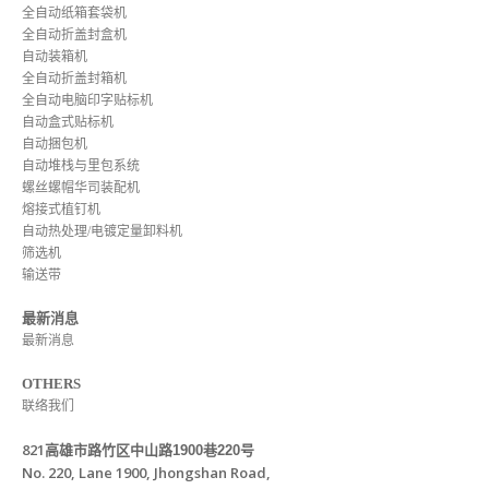
全自动纸箱套袋机
全自动折盖封盒机
自动装箱机
全自动折盖封箱机
全自动电脑印字贴标机
自动盒式贴标机
自动捆包机
自动堆栈与里包系统
螺丝螺帽华司装配机
熔接式植钉机
自动热处理/电镀定量卸料机
筛选机
输送带
最新消息
最新消息
OTHERS
联络我们
821
高雄市路竹区中山路
1900
巷
220
号
No. 220, Lane 1900, Jhongshan Road,