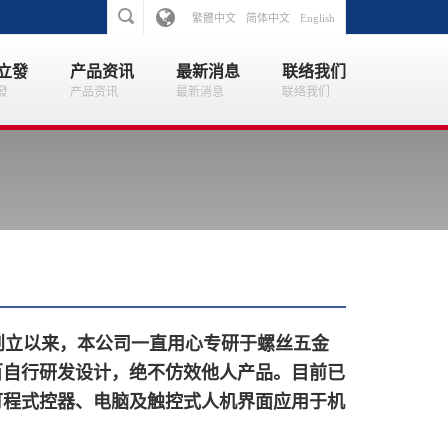
繁體中文
简体中文
English
立發
产品资讯
最新消息
联络我们
發
产品资讯
最新消息
联络我们
创立以来，本
公司一直用心专研于螺丝五金
百自行研发设计，绝不仿效他人产品。目前已
可程
式
控器、
电
脑
及触控式
人机界面应用于机