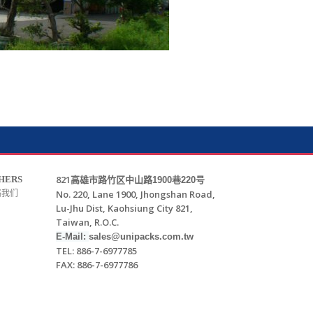
821
HERS
高雄市路竹区中山路
1900
巷
220
号
No. 220, Lane 1900, Jhongshan Road,
络我们
Lu-Jhu Dist, Kaohsiung City 821,
Taiwan, R.O.C.
E-Mail:
sales@unipacks.com.tw
TEL: 886-7-6977785
FAX: 886-7-6977786