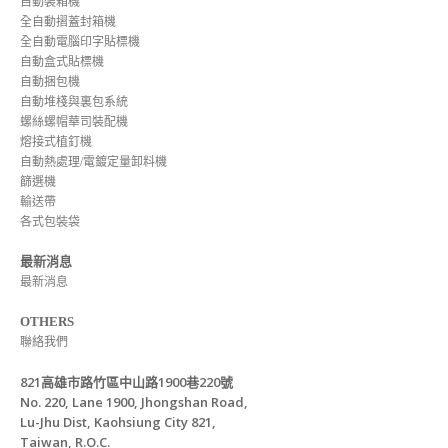
自動裝箱機
全自動摺蓋封箱機
全自動電腦印字貼標機
自動盒式貼標機
自動捆包機
自動堆棧與裏包系統
螺絲螺帽華司裝配機
熔接式植釘機
自動熱處理/電鍍定量卸料機
篩選機
輸送帶
各式包裝袋
最新消息
最新消息
OTHERS
聯絡我們
821高雄市路竹區中山路1900巷220號
No. 220, Lane 1900, Jhongshan Road,
Lu-Jhu Dist, Kaohsiung City 821,
Taiwan, R.O.C.