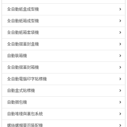
全自動紙盒成型機
全自動紙箱成型機
全自動紙箱套袋機
全自動摺蓋封盒機
自動裝箱機
全自動摺蓋封箱機
全自動電腦印字貼標機
自動盒式貼標機
自動捆包機
自動堆棧與裏包系統
螺絲螺帽華司裝配機