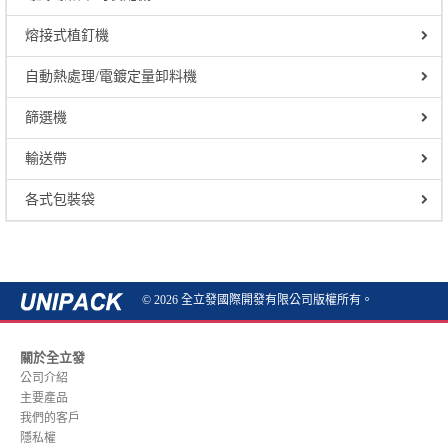
熔接式植釘機
自動熱處理/電鍍定量卸料機
篩選機
輸送帶
各式包裝袋
© 2026 全立發國際開發有限公司版權所有。
關於全立發
公司介紹
主要產品
我們的客戶
隱私權