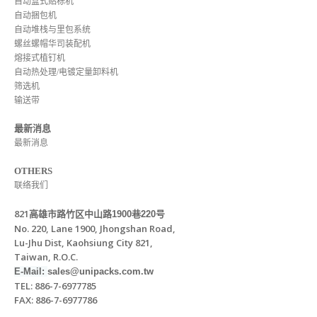
自动盒式贴标机
自动捆包机
自动堆栈与里包系统
螺丝螺帽华司装配机
熔接式植钉机
自动热处理/电镀定量卸料机
筛选机
输送带
最新消息
最新消息
OTHERS
联络我们
821
高雄市路竹区中山路
1900
巷
220
号
No. 220, Lane 1900, Jhongshan Road,
Lu-Jhu Dist, Kaohsiung City 821,
Taiwan, R.O.C.
E-Mail:
sales@unipacks.com.tw
TEL: 886-7-6977785
FAX: 886-7-6977786