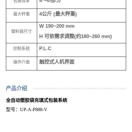
4
～
6
包
/
分
包装效率
4
公斤
(
最大秤重
)
最大秤重
W 190~200 mm
塑料袋尺寸
H
可依需求调整
(
约
180~260 mm)
P.L.C
控制系统
触控式人机界面
操作介面
产品介绍
全自动塑胶袋充填式包装系统
型号：UP-A-P888-V