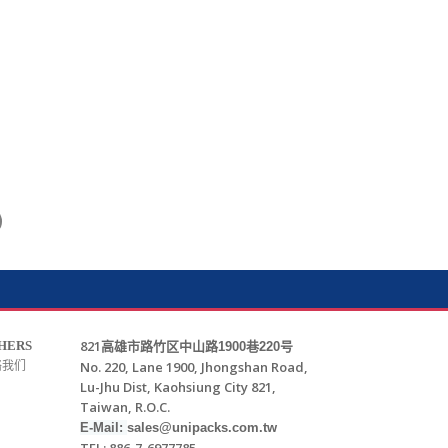
821
HERS
高雄市路竹区中山路
1900
巷
220
号
No. 220, Lane 1900, Jhongshan Road,
络我们
Lu-Jhu Dist, Kaohsiung City 821,
Taiwan, R.O.C.
E-Mail:
sales@unipacks.com.tw
TEL: 886-7-6977785