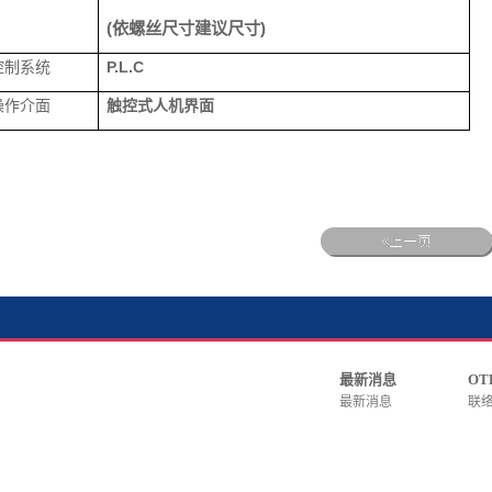
(
依螺丝尺寸建议尺寸
)
控制系统
P.L.C
操作介面
触控式人机界面
上一页
。
最新消息
OT
最新消息
联