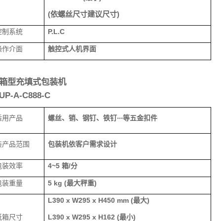
(
依螺丝尺寸建议尺寸
)
控制系统
P.L.C
操作介面
触控式人机界面
箱型充填式包装机
UP-A-C888-C
适用产品
螺丝、销、钢钉、铁钉
‧‧‧
等五金扣件
装产品范围
包装机依客户需求设计
包装效率
4~5
箱
/
分
包装重量
5 kg (
最大秤重
)
L390 x W295 x H450 mm (
最大
)
纸箱尺寸
L390 x W295 x H162
(
最小
)