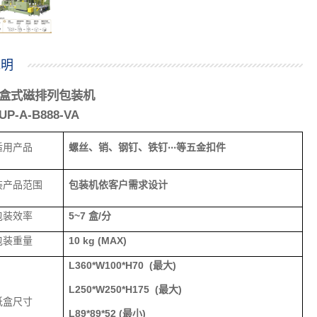
说明
盒式磁排列包装机
UP-A-B888-VA
适用产品
螺丝、销、钢钉、铁钉
‧‧‧
等五金扣件
装产品范围
包装机依客户需求设计
包装效率
5~7
盒
/
分
包装重量
10 kg (MAX)
L360*W100*H70
(
最大
)
L250*W250*H175
(
最大
)
纸盒尺寸
L
89*89*52
(
最小
)