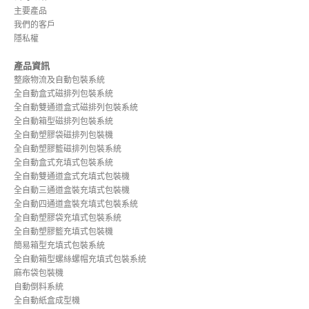
主要產品
我們的客戶
隱私權
產品資訊
整廠物流及自動包裝系統
全自動盒式磁排列包裝系統
全自動雙通道盒式磁排列包裝系統
全自動箱型磁排列包裝系統
全自動塑膠袋磁排列包裝機
全自動塑膠籃磁排列包裝系統
全自動盒式充填式包裝系統
全自動雙通道盒式充填式包裝機
全自動三通道盒裝充填式包裝機
全自動四通道盒裝充填式包裝系統
全自動塑膠袋充填式包裝系統
全自動塑膠籃充填式包裝機
簡易箱型充填式包裝系統
全自動箱型螺絲螺帽充填式包裝系統
麻布袋包裝機
自動倒料系統
全自動紙盒成型機