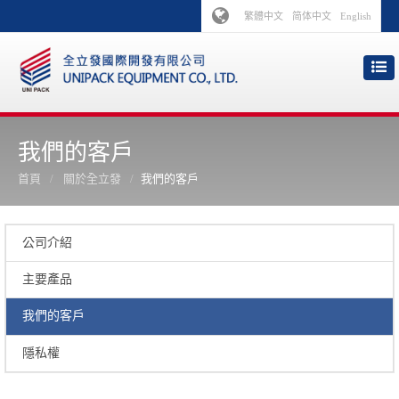
繁體中文
简体中文
English
我們的客戶
首頁
關於全立發
我們的客戶
公司介紹
主要產品
我們的客戶
隱私權