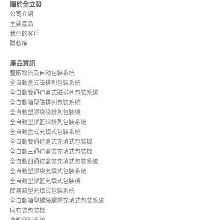
關於全立發
公司介紹
主要產品
我們的客戶
隱私權
產品資訊
整廠物流及自動包裝系統
全自動盒式磁排列包裝系統
全自動雙通道盒式磁排列包裝系統
全自動箱型磁排列包裝系統
全自動塑膠袋磁排列包裝機
全自動塑膠籃磁排列包裝系統
全自動盒式充填式包裝系統
全自動雙通道盒式充填式包裝機
全自動三通道盒裝充填式包裝機
全自動四通道盒裝充填式包裝系統
全自動塑膠袋充填式包裝系統
全自動塑膠籃充填式包裝機
簡易箱型充填式包裝系統
全自動箱型螺絲螺帽充填式包裝系統
麻布袋包裝機