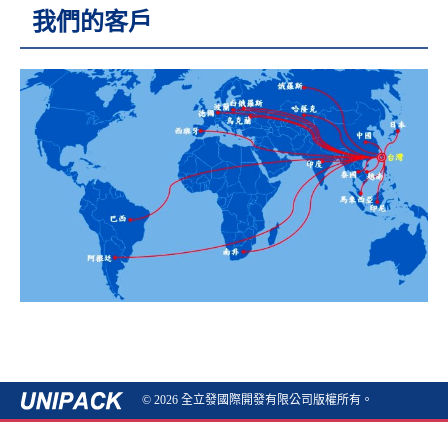
我們的客戶
© 2026 全立發國際開發有限公司版權所有。