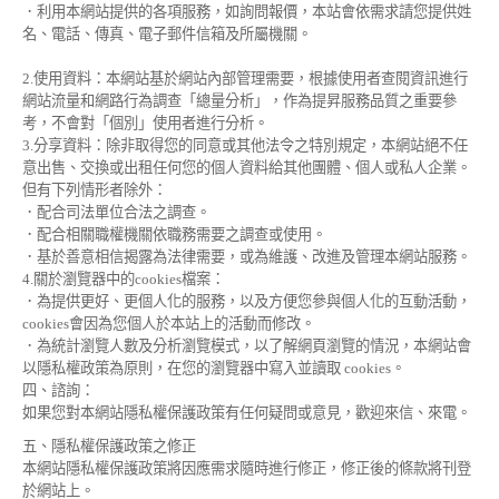
．利用本網站提供的各項服務，如詢問報價，本站會依需求請您提供姓
名、電話、傳真、電子郵件信箱及所屬機關。
2.使用資料：本網站基於網站內部管理需要，根據使用者查閱資訊進行
網站流量和網路行為調查「總量分析」，作為提昇服務品質之重要參
考，不會對「個別」使用者進行分析。
3.分享資料：除非取得您的同意或其他法令之特別規定，本網站絕不任
意出售、交換或出租任何您的個人資料給其他團體、個人或私人企業。
但有下列情形者除外：
．配合司法單位合法之調查。
．配合相關職權機關依職務需要之調查或使用。
．基於善意相信揭露為法律需要，或為維護、改進及管理本網站服務。
4.關於瀏覽器中的cookies檔案：
．為提供更好、更個人化的服務，以及方便您參與個人化的互動活動，
cookies會因為您個人於本站上的活動而修改。
．為統計瀏覽人數及分析瀏覽模式，以了解網頁瀏覽的情況，本網站會
以隱私權政策為原則，在您的瀏覽器中寫入並讀取 cookies。
四、諮詢：
如果您對本網站隱私權保護政策有任何疑問或意見，歡迎來信、來電。
五、隱私權保護政策之修正
本網站隱私權保護政策將因應需求隨時進行修正，修正後的條款將刊登
於網站上。