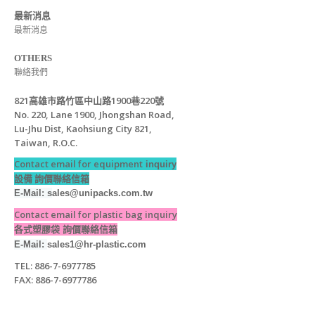
最新消息
最新消息
OTHERS
聯絡我們
821高雄市路竹區中山路1900巷220號
No. 220, Lane 1900, Jhongshan Road,
Lu-Jhu Dist, Kaohsiung City 821,
Taiwan, R.O.C.
Contact email for equipment
inquiry
設備 詢價聯絡信箱
E-Mail: s
ales@unipacks.com.tw
Contact email for plastic bag inquiry
各式塑膠袋 詢價聯絡信箱
E-Mail:
sales1@hr-plastic.com
TEL: 886-7-6977785
FAX: 886-7-6977786