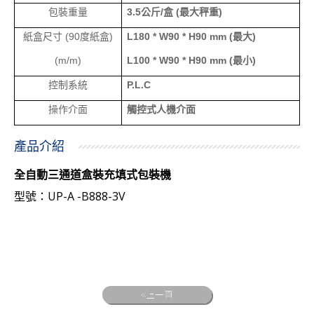
包裝重量
3.5
公斤
/
盒
(
最大秤重
)
紙盒尺寸
(90
度紙盒
)
L180 * W90 * H90 mm (
最大
)
(m/m)
L100 * W90 * H90 mm (
最小
)
控制系統
P.L.C
操作介面
觸控式人機介面
產品介紹
全自動三通道盒裝充填式包裝機
UP-A -B888-3V
型號：
上一頁