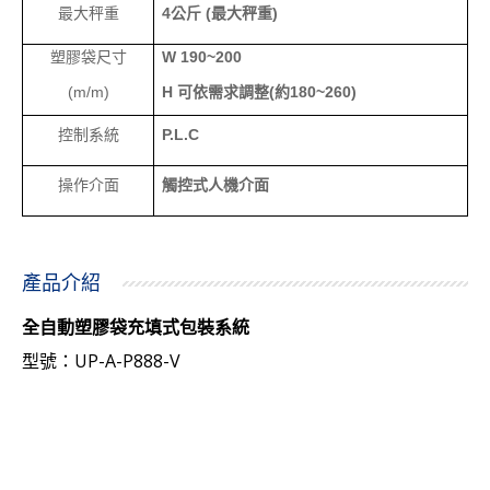
最大秤重
4
公斤
(
最大秤重
)
塑膠袋尺寸
W
190~200
(m/m)
H
可依需求調整
(
約
180~260)
控制系統
P.L.C
操作介面
觸控式人機介面
產品介紹
全自動塑膠袋充填式包裝系統
UP-A-P888-V
型號：