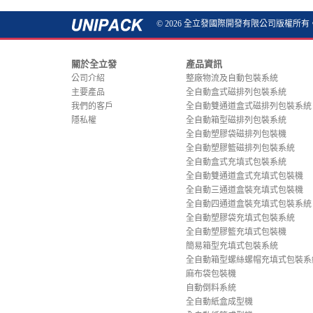
© 2026 全立發國際開發有限公司版權所有
關於全立發
產品資訊
公司介紹
整廠物流及自動包裝系統
主要產品
全自動盒式磁排列包裝系統
我們的客戶
全自動雙通道盒式磁排列包裝系統
隱私權
全自動箱型磁排列包裝系統
全自動塑膠袋磁排列包裝機
全自動塑膠籃磁排列包裝系統
全自動盒式充填式包裝系統
全自動雙通道盒式充填式包裝機
全自動三通道盒裝充填式包裝機
全自動四通道盒裝充填式包裝系統
全自動塑膠袋充填式包裝系統
全自動塑膠籃充填式包裝機
簡易箱型充填式包裝系統
全自動箱型螺絲螺帽充填式包裝系
麻布袋包裝機
自動倒料系統
全自動紙盒成型機