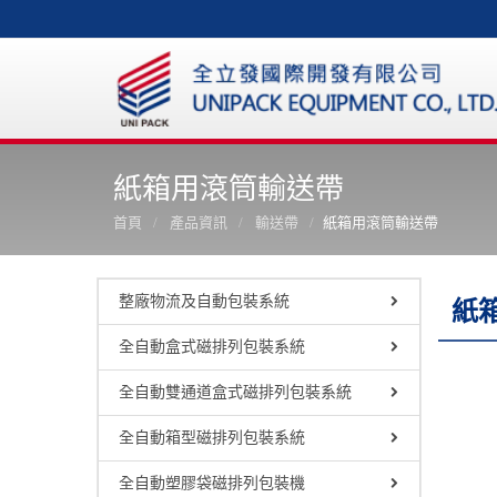
紙箱用滾筒輸送帶
首頁
產品資訊
輸送帶
紙箱用滾筒輸送帶
整廠物流及自動包裝系統
紙
全自動盒式磁排列包裝系統
全自動雙通道盒式磁排列包裝系統
全自動箱型磁排列包裝系統
全自動塑膠袋磁排列包裝機