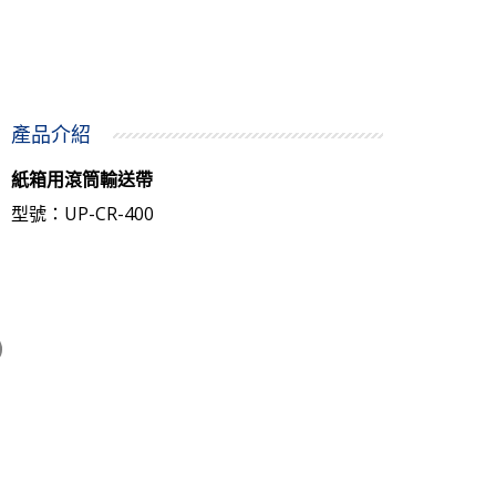
產品介紹
紙箱用滾筒輸送帶
UP-CR-400
型號：