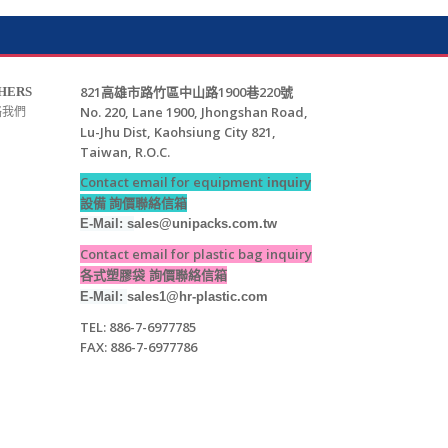
821高雄市路竹區中山路1900巷220號
HERS
No. 220, Lane 1900, Jhongshan Road,
絡我們
Lu-Jhu Dist, Kaohsiung City 821,
Taiwan, R.O.C.
Contact email for equipment
inquiry
設備 詢價聯絡信箱
E-Mail: s
ales@unipacks.com.tw
Contact email for plastic bag inquiry
各式塑膠袋 詢價聯絡信箱
E-Mail:
sales1@hr-plastic.com
TEL: 886-7-6977785
FAX: 886-7-6977786