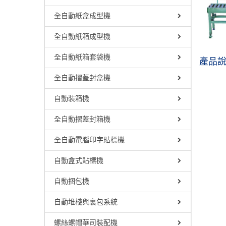
全自動紙盒成型機
全自動紙箱成型機
全自動紙箱套袋機
產品
全自動摺蓋封盒機
自動裝箱機
全自動摺蓋封箱機
全自動電腦印字貼標機
自動盒式貼標機
自動捆包機
自動堆棧與裏包系統
螺絲螺帽華司裝配機