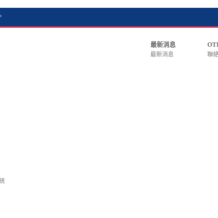
。
最新消息
OT
最新消息
聯
統