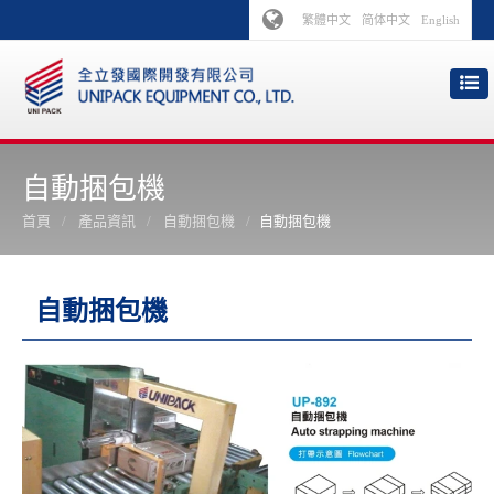
繁體中文
简体中文
English
自動捆包機
首頁
產品資訊
自動捆包機
自動捆包機
自動捆包機