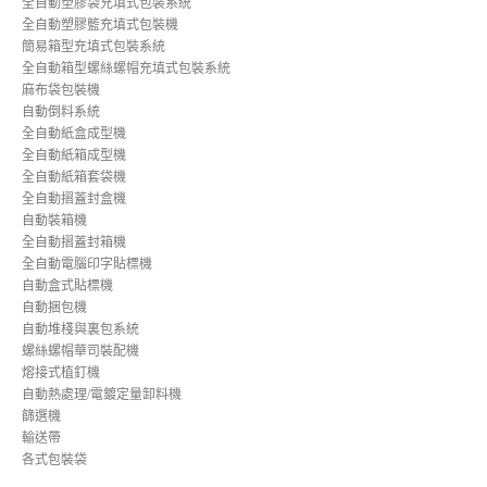
全自動塑膠袋充填式包裝系統
全自動塑膠籃充填式包裝機
簡易箱型充填式包裝系統
全自動箱型螺絲螺帽充填式包裝系統
麻布袋包裝機
自動倒料系統
全自動紙盒成型機
全自動紙箱成型機
全自動紙箱套袋機
全自動摺蓋封盒機
自動裝箱機
全自動摺蓋封箱機
全自動電腦印字貼標機
自動盒式貼標機
自動捆包機
自動堆棧與裏包系統
螺絲螺帽華司裝配機
熔接式植釘機
自動熱處理/電鍍定量卸料機
篩選機
輸送帶
各式包裝袋