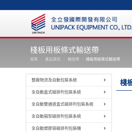
棧板用板條式輸送帶
首頁
產品資訊
輸送帶
棧板用板條式輸送帶
整廠物流及自動包裝系統
棧
全自動盒式磁排列包裝系統
全自動雙通道盒式磁排列包裝系統
全自動箱型磁排列包裝系統
全自動塑膠袋磁排列包裝機