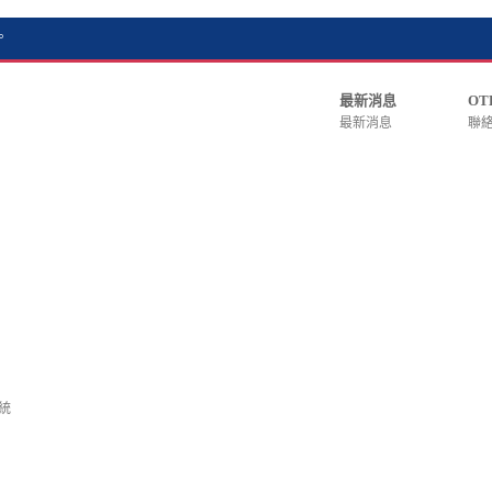
。
最新消息
OT
最新消息
聯
統