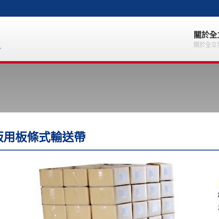
關於全
關於全立
板用板條式輸送帶